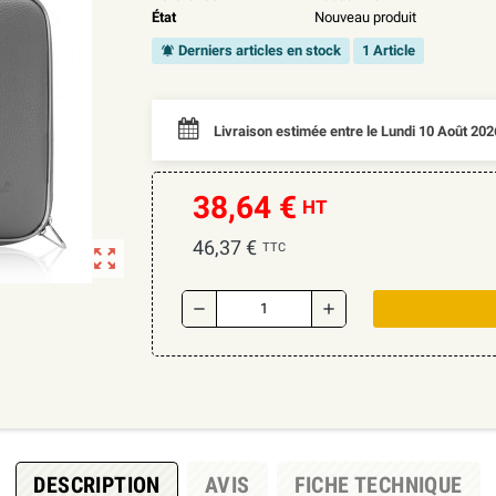
État
Nouveau produit
Derniers articles en stock
1
Article
notifications_active
Livraison estimée entre le Lundi 10 Août 202
38,64 €
HT
46,37 €
TTC
zoom_out_map
remove
add
DESCRIPTION
AVIS
FICHE TECHNIQUE