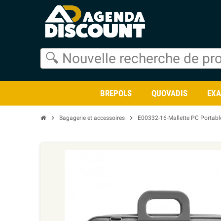
BREPOLS
QUOVADIS
EX
chevron_right
chevron_right
Bagagerie et accessoires
E00332-16-Mallette PC Portab