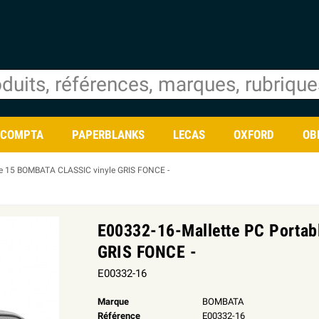
ACOMPTA
PAPERBLANKS
LECAS
OXFORD
OB
le 15 BOMBATA CLASSIC vinyle GRIS FONCE -
E00332-16-Mallette PC Porta
GRIS FONCE -
E00332-16
Marque
BOMBATA
Référence
E00332-16