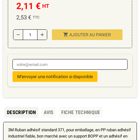
2,11 €
HT
2,53 €
TTC
shopping_cart
remove
add
AJOUTER AU PANIER
M'envoyer une notification si disponible
DESCRIPTION
AVIS
FICHE TECHNIQUE
3M Ruban adhésif standard 371, pour emballage, en PP ruban adhésif
industriel fiable, bon marché avec un support BOPP et un adhésif en