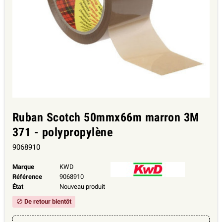
Ruban Scotch 50mmx66m marron 3M
371 - polypropylène
9068910
Marque
KWD
Référence
9068910
État
Nouveau produit
De retour bientôt
block